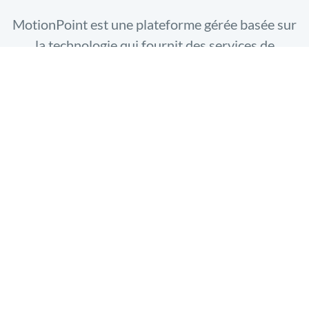
MotionPoint est une plateforme gérée basée sur
la technologie qui fournit des services de
traduction de sites Web et de marketing
multilingue au niveau de la conciergerie pour
répondre à vos besoins multilingues de clients et
de prospects sur des cibles multinationales et
multiculturelles souhaitées.