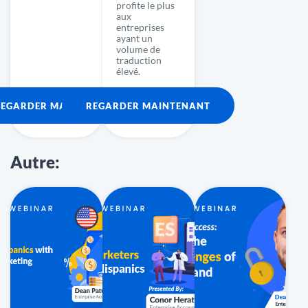
profite le plus
aux
entreprises
ayant un
volume de
traduction
élevé.
REGARDER MAINTENANT
REGARDER MAINTENANT
Autre: