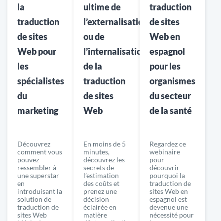
la
ultime de
traduction
traduction
l’externalisation
de sites
de sites
ou de
Web en
Web pour
l’internalisation
espagnol
les
de la
pour les
spécialistes
traduction
organismes
du
de sites
du secteur
marketing
Web
de la santé
Découvrez
En moins de 5
Regardez ce
comment vous
minutes,
webinaire
pouvez
découvrez les
pour
ressembler à
secrets de
découvrir
une superstar
l’estimation
pourquoi la
en
des coûts et
traduction de
introduisant la
prenez une
sites Web en
solution de
décision
espagnol est
traduction de
éclairée en
devenue une
sites Web
matière
nécessité pour