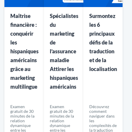
Maîtrise
Spécialistes
Surmontez
financière :
du
les 6
conquérir
marketing
principaux
les
de
défis de la
hispaniques
l’assurance
traduction
américains
maladie
et de la
grâce au
Attirer les
localisation
marketing
hispaniques
multilingue
américains
Examen
Examen
Découvrez
gratuit de 30
gratuit de 30
comment
minutes de la
minutes de la
naviguer dans
relation
relation
les
dynamique
dynamique
complexités de
entre les
entre les
la traduction