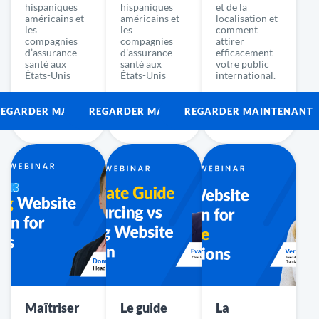
hispaniques
hispaniques
et de la
américains et
américains et
localisation et
les
les
comment
compagnies
compagnies
attirer
d’assurance
d’assurance
efficacement
santé aux
santé aux
votre public
États-Unis
États-Unis
international.
REGARDER MAINTENANT
REGARDER MAINTENANT
REGARDER MAINTENANT
Maîtriser
Le guide
La