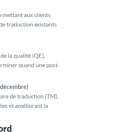
ermettant aux clients
de traduction existants
e la qualité (QE),
éterminer quand une post-
4 décembre)
oire de traduction (TM),
ées et améliorant la
ord