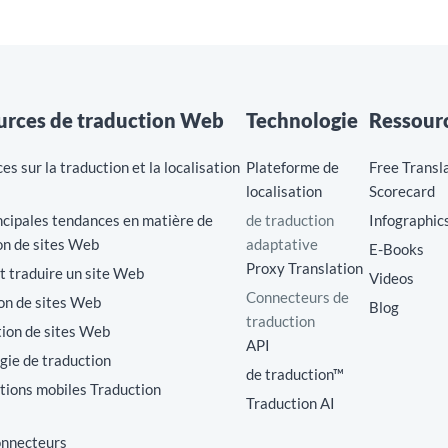
urces de traduction Web
Technologie
Ressour
s sur la traduction et la localisation
Plateforme de
Free Transl
localisation
Scorecard
cipales tendances en matière de
de traduction
Infographic
on de sites Web
adaptative
E-Books
Proxy Translation
traduire un site Web
Videos
Connecteurs de
on de sites Web
Blog
traduction
tion de sites Web
API
gie de traduction
de traduction™
ations mobiles Traduction
Traduction AI
onnecteurs