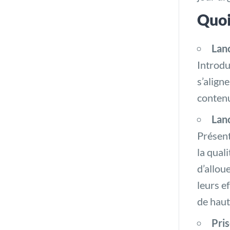
Quoi
Lan
Introdu
s’align
contenu
Lan
Présent
la qual
d’allou
leurs e
de haut
Pri