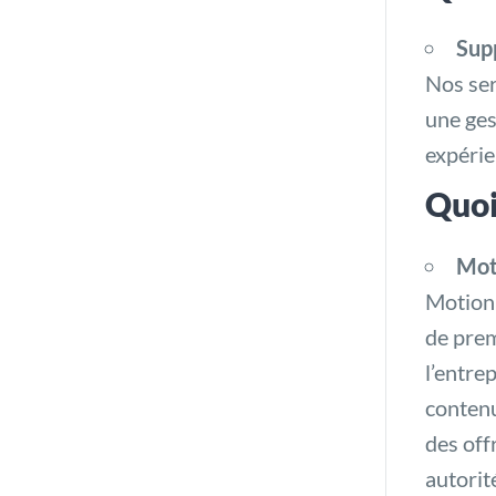
Supp
Nos ser
une ges
expérie
Quoi
Mot
MotionP
de prem
l’entre
contenu
des off
autorit