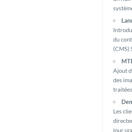
système
Lan
Introdu
du cont
(CMS) Si
MTP
Ajout d
des ima
traitée
Dem
Les cli
directe
jour ur