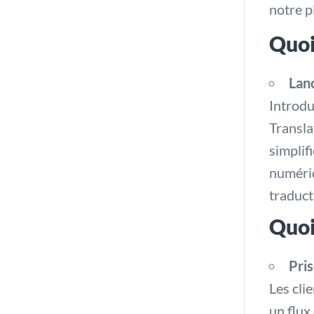
notre p
Quoi
Lan
Introd
Transla
simplif
numériq
traduct
Quoi
Pri
Les cli
un flux