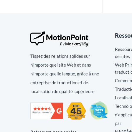
Resso
Ressource
Tissez des relations solides sur
de sites
n'importe quel site Web et dans
Web Prin
traducti
n'importe quelle langue, grâce à une
Comment 
entreprise de traduction et de
Traducti
localisation de qualité supérieure
Localisa
Technolo
d’applic
par
proxy C