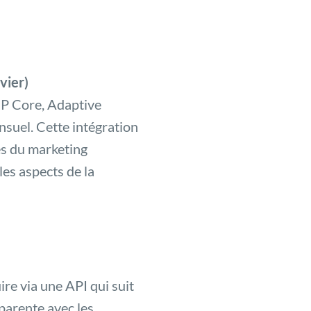
vier)
MP Core, Adaptive
suel. Cette intégration
tes du marketing
les aspects de la
re via une API qui suit
parente avec les