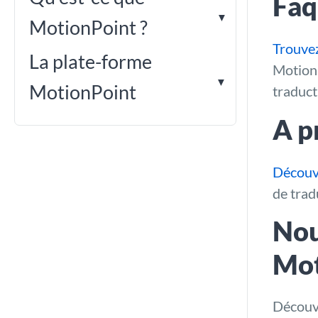
Faq
MotionPoint ?
Trouvez
La plate-forme
MotionP
MotionPoint
traduct
A p
Découv
de trad
Nou
Mot
Découvr