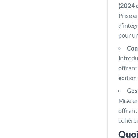
(2024 
Prise e
d’intég
pour un
Con
Introdu
offrant
édition
Ges
Mise en
offrant
cohéren
Quoi