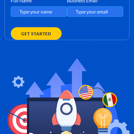
Full Name
Business Email
*
*
GET STARTED